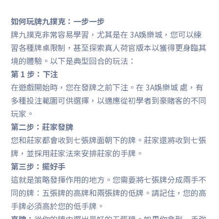
麼來增加您的勝利
如何玩牌九撲克：一步一步
3A娛樂城 的彩票中獎
牌九撲克非常容易學習，尤其是在 3A娛樂城，您可以練
者為彩票愛好者帶來
了靈感
習各種牌桌限制，甚至探索真人荷官版本以獲得更身臨其
境的體驗。以下是典型回合的玩法：
了解 3A娛樂城 線上
第 1 步：下注
投注的動態
在遊戲開始時，您在發牌之前下注。在 3A娛樂城 處，有
在 3A娛樂城 掌握 GR
多種投注範圍可供選擇，以適應從初學者到豪賭客的不同
遊戲 的高級提示和技
玩家。
巧
第二步：莊家發牌
您和莊家都會收到七張牌面朝下的牌。莊家還將收到七張
3A娛樂城 點的視訊撲
克：將傳統與創新結
牌，並採用莊家法來安排莊家的手牌。
合，帶來無與倫比的
第三步：擺好手
遊戲體驗
這就是策略發揮作用的地方。您需要將七張牌分成兩手不
同的牌：五張牌的高牌和兩張牌的低牌。請記住，您的高
現場投注與賽前投
注：3A娛樂城 哪個更
手牌必須高於您的低手牌。
好？
高牌：
從你的牌中選出最好的五張牌。如果你拿到一手強