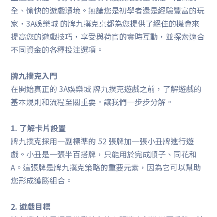
來評估您的投注策略
全、愉快的遊戲環境。無論您是初學者還是經驗豐富的玩
家，3A娛樂城 的牌九撲克桌都為您提供了絕佳的機會來
釋放樂趣和節省：3A
提高您的遊戲技巧，享受與荷官的實時互動，並探索適合
娛樂城 的獎金和促銷
不同資金的各種投注選項。
3A娛樂城 持續創新並
擴展其社交產品
牌九撲克入門
在開始真正的 3A娛樂城 牌九撲克遊戲之前，了​​解遊戲的
3A娛樂城 確保每場百
家樂遊戲都充滿樂趣
基本規則和流程至關重要。讓我們一步步分解。
且有益
1. 了解卡片設置
3A娛樂城 提供 24/7 
牌九撲克採用一副標準的 52 張牌加一張小丑牌進行遊
客戶支持，以協助解
決任何問題或疑問
戲。小丑是一張半百搭牌，只能用於完成順子、同花和
A。這張牌是牌九撲克策略的重要元素，因為它可以幫助
3A娛樂城：老虎機中
您形成獲勝組合。
高 RTP 率的吸引力
了解賠率：3A娛樂城 
2. 遊戲目標
體育博彩初學者指南