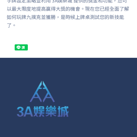
手牌設定策略並利用 3A娛樂城 提供的獎金和功能，您可
想體驗賽馬刺激3A娛
以最大限度地提高贏得大獎的機會。現在您已經全面了解
樂城？5分鐘學會規
如何玩牌九撲克並獲勝，是時候上牌桌測試您的新技能
則，輕鬆上手下注！
了。
3A娛樂城揭秘線上老
虎機的秘密技巧，學
會後大幅提升中獎
率！
3A娛樂城了解二八槓
規則與技巧，快速提
升遊戲實力！
3A娛樂城賽馬規則詳
解，輕鬆學會賭馬技
巧！
百家樂贏錢策略揭秘
3A娛樂城成功玩家的
獲利秘訣