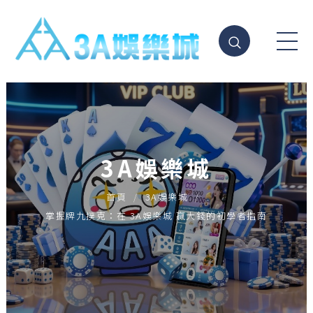
3A娛樂城
首頁
3A娛樂城
掌握牌九撲克：在 3A娛樂城 贏大錢的初學者指南