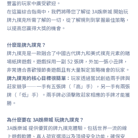
奖游戏
豐富的玩家中廣受歡迎。
除型電子遊戲51000
探索 3A娛樂城 的最
倍大獎等你拿
在這篇綜合指南中，我們將帶您了解從 3A娛樂城 開始玩
新促銷、獎金以及如
在 3A娛樂城 賭場投
何最大化其利益
牌九撲克所需了解的一切，從了解規則到掌握最佳策略，
注的好處
以提高您贏得大獎的機會。
每日和每週 3A娛樂城 
點促銷：最大化您的
什麼是牌九撲克？
遊戲體驗
牌九撲克是一款融合了中國古代牌九和美式撲克元素的賭
3A娛樂城 貨幣支援：
場紙牌遊戲。遊戲採用一副 52 張牌，外加一張小丑牌，
全球遊戲體驗
非常適合喜歡慢節奏遊戲且有大量製定策略機會的玩家。
牌九撲克的核心目標很簡單：
玩家透過嘗試創造兩手牌與
增強 3A娛樂城 投注
莊家競爭——一手有五張牌（「高」手），另一手有兩張
體驗的技巧
牌（「低」手）。兩手牌必須擊敗莊家相應的手牌才能獲
增強您的遊戲體驗：
勝。
探索 3A娛樂城 促銷
和獎金
為什麼要在 3A娛樂城 玩牌九撲克？
3A娛樂城 提供優質的牌九撲克體驗，包括世界一流的線
透過這份 3A娛樂城 
賠率更高的運動指南
上遊戲軟體、真人荷官選項以及頂級安全功能，確保安