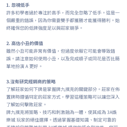
百家樂基礎必讀：掌
1. 忽視低手
握百家樂算牌和看路
許多初學者過於專注於高手，而完全忽略了低手。這是一
技巧的6個學習關鍵 | 
3A娛樂城
個嚴重的錯誤，因為你需要雙手都獲勝才能獲得勝利。始
終確保您的低牌強度足以與莊家競爭。
台灣線上3A娛樂城詐
騙4大防範技巧，教
2. 高估小丑的價值
你避凶趨吉
雖然小丑可能非常有價值，但過度依賴它可能會導致錯
探索3A娛樂城RSG電
誤。請注意如何使用小丑，以及完成順子或同花是否比簡
子老虎機系統的精彩
單地扮演 A 更好。
內容！
註冊過程，輕鬆開始
3.沒有研究經銷商的策略
遊戲之旅3A娛樂城註
了解莊家如何下牌是掌握牌九撲克的關鍵部分。莊家在佈
冊說明
置牌時遵循特定的莊家方式，學習這種策略可以讓您深入
了解如何擊敗莊家。
2025 歐霸杯分詳
牌九撲克將策略、技巧和刺激融為一體，使其成為 3A娛
解！3A娛樂城了解抽
籤規則與賽事安排 
樂城 玩家的絕佳選擇。透過掌握基礎知識、制定可靠的