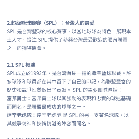
3A娛樂城 舞蹈比賽與
表演投注指南
2.超級籃球聯賽（SPL）：台灣人的最愛
SPL 是台灣籃球的核心賽事，以當地球隊為特色，展現本
3A娛樂城 點電玩撲克
土人才。投注 SPL 提供了參與台灣最受歡迎的體育聯賽
遊戲的演變：追溯歷
史與現代變化
之一的獨特機會。
3A娛樂城 帶來沉浸式
2.1 SPL 概述
輪盤體驗
SPL成立於1993年，是台灣首屈一指的職業籃球聯賽。許
認識冠軍：3A娛樂城 
多球隊和球員都在其中留下了自己的印記，為聯盟豐富的
場撲克錦標賽的成功
歷史和競爭性質做出了貢獻。 SPL 的主要團隊包括：
案例
富邦勇士：
富邦勇士隊以其強勁的表現和忠實的球迷基礎
而聞名，是聯盟最成功的球隊之一。
了解不同類型的老虎
機 3A娛樂城 老虎機
達辛老虎隊：
達辛老虎隊 是 SPL 的另一支著名球隊，以
其競爭精神和技術精湛的陣容而聞名。
金河娛樂城現場體育
博彩：您需要了解什