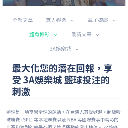
全部文章
⁠真人娛樂
電子遊戲
⁠體育博彩
最新文章
WM真人百家樂系
3A娛樂城：探索龍鳳
3A娛樂城
統：不僅僅是百家
呈祥老虎機的電子遊
樂，還有更多遊戲等
戲魅力
球迷必看！歐洲盃分
一路發紅包週週送
您體驗
最大化您的潛在回報，享
組、賽程一覽、冠軍
金禧迎獅老虎機-集鴻
熱門預測與免費直播
新手必讀的娛樂城入
5間澳門百家樂賭場
運電子遊戲內容介紹 
受 3A娛樂城 籃球投注的
資訊！｜3A娛樂城
門指南，如果你是初
飯店推薦
| BNG老虎機
次嘗試，別忘了保存
刺激
最大化您的潛在回
這篇！｜3A娛樂城
2024戰神賽特攻略：
報，享受 3A娛樂城 
老虎機打法技巧，3
籃球投注的刺激
如何下載金河娛樂城
招破解ATG戰神賽
App
籃球是一項享譽全球的運動，在台灣尤其受歡迎。超級籃
特！
3A娛樂城 足球投注策
球聯賽 (SPL) 等本地聯賽以及 NBA 等國際賽事中精彩的
略與見解
3A娛樂城场的彩票开
戰神呂布老虎機：消
比賽和激烈的競爭凸顯了這項運動的突出地位。 3A娛樂