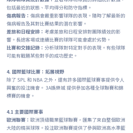
最大化 3A娛樂城 獎
金的老虎機遊戲策略
包括最近的狀態、平均得分和防守指標。
傷病報告：
傷病會嚴重影響球隊的表現。隨時了解最新的
串流媒體技術對 3A娛
傷病報告及其對比賽結果的潛在影響。
樂城 現場荷官體驗的
差旅和日程安排：
考慮差旅和日程安排對團隊績效的影
影響
響。長途客場或連續比賽的球隊可能會處於劣勢。
3A娛樂城 點二十一點
比賽和交鋒記錄：
分析球隊對特定對手的表現。有些球隊
獲勝秘訣
可能有戰勝某些對手的成功歷史。
3A娛樂城 電子遊戲獲
勝策略
4. 國際籃球比賽：拓展視野
除了 SPL 和 NBA 之外，還有許多國際籃球賽事提供令人
3A娛樂城 刮刮卡的刺
興奮的投注機會。 3A娛樂城 提供參加各種全球聯賽和錦
激
標賽的機會。
如何辨識 3A娛樂城 
處鬆動的老虎機
4.1 主要國際賽事
歐洲聯賽：
歐洲頂級職業籃球聯賽，匯集了來自整個歐洲
探索 3A娛樂城 時的
大陸的精英球隊。投注歐洲聯賽提供了參與歐洲高水準籃
遊戲變異數：它如何