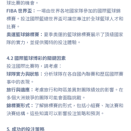
影響您的投注體驗和
球比賽的機會。
策略
FIBA 世界盃：
一場由世界各地國家隊參加的國際籃球錦
標賽。投注國際籃總世界盃可讓您專注於全球籃球人才和
3A娛樂城 點的季節性
比賽。
活動和錦標賽：一場
奧運籃球錦標賽：
夏季奧運的籃球錦標賽展示了頂級國家
節日盛宴
隊的實力，並提供獨特的投注體驗。
期待什麼：3A娛樂城 
遊戲新手指南
4.2 國際籃球博彩的關鍵因素
投注國際比賽時，請考慮：
3A娛樂城 點的撲克錦
標賽：期待什麼
球隊實力與狀態：
分析球隊在各自國內聯賽和歷屆國際賽
事中的表現。
從新手到高手：如何
旅行與適應：
考慮旅行和時區差異對團隊績效的影響。在
在 3A娛樂城 提升你
多個大洲競爭的團隊可能會面臨挑戰。
的百家樂技巧
錦標賽形式：
了解錦標賽的形式，包括小組賽、淘汰賽和
輪盤迷思與誤解：揭
決賽結構。這些知識可以影響投注策略和預測。
穿 3A娛樂城 點的常
見信念
5. 成功的投注策略