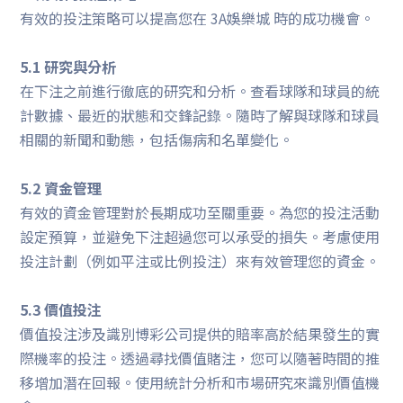
骰寶中運氣與策略的
有效的投注策略可以提高您在 3A娛樂城 時的成功機會。
作用：3A娛樂城 的見
解
5.1 研究與分析
在下注之前進行徹底的研究和分析。查看球隊和球員的統
掌握牌九撲克：在 3A
娛樂城 贏大錢的初學
計數據、最近的狀態和交鋒記錄。隨時了解與球隊和球員
者指南
相關的新聞和動態，包括傷病和名單變化。
3A娛樂城 豪賭客最佳 
5.2 資金管理
GR 遊戲
有效的資金管理對於長期成功至關重要。為您的投注活動
龍虎入門：3A娛樂城 
設定預算，並避免下注超過您可以承受的損失。考慮使用
新手玩法指南
投注計劃（例如平注或比例投注）來有效管理您的資金。
運氣與概率如何影響
你在3A娛樂城大六輪
5.3 價值投注
的機會：深入解析概
價值投注涉及識別博彩公司提供的賠率高於結果發生的實
率與隨機性的角色，
際機率的投注。透過尋找價值賭注，您可以隨著時間的推
以及如何管理預期
移增加潛在回報。使用統計分析和市場研究來識別價值機