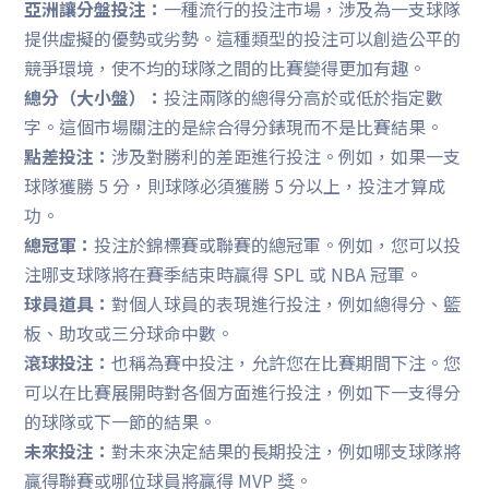
亞洲讓分盤投注：
一種流行的投注市場，涉及為一支球隊
來評估您的投注策略
提供虛擬的優勢或劣勢。這種類型的投注可以創造公平的
釋放樂趣和節省：3A
競爭環境，使不均的球隊之間的比賽變得更加有趣。
娛樂城 的獎金和促銷
總分（大小盤）：
投注兩隊的總得分高於或低於指定數
字。這個市場關注的是綜合得分錶現而不是比賽結果。
3A娛樂城 持續創新並
擴展其社交產品
點差投注：
涉及對勝利的差距進行投注。例如，如果一支
球隊獲勝 5 分，則球隊必須獲勝 5 分以上，投注才算成
3A娛樂城 確保每場百
功。
家樂遊戲都充滿樂趣
總冠軍：
投注於錦標賽或聯賽的總冠軍。例如，您可以投
且有益
注哪支球隊將在賽季結束時贏得 SPL 或 NBA 冠軍。
3A娛樂城 提供 24/7 
球員道具：
對個人球員的表現進行投注，例如總得分、籃
客戶支持，以協助解
板、助攻或三分球命中數。
決任何問題或疑問
滾球投注：
也稱為賽中投注，允許您在比賽期間下注。您
3A娛樂城：老虎機中
可以在比賽展開時對各個方面進行投注，例如下一支得分
高 RTP 率的吸引力
的球隊或下一節的結果。
未來投注：
對未來決定結果的長期投注，例如哪支球隊將
了解賠率：3A娛樂城 
贏得聯賽或哪位球員將贏得 MVP 獎。
體育博彩初學者指南