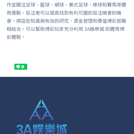
想體驗賽馬刺激3A娛
作並關注足球、籃球、網球、美式足球、棒球和賽馬等體
樂城？5分鐘學會規
育運動，投注者可以提高找到有利可圖的投注機會的機
則，輕鬆上手下注！
會。將這些知識與有效的研究、資金管理和價值博彩策略
相結合，可以幫助博彩玩家充分利用 3A娛樂城 的體育博
3A娛樂城揭秘線上老
虎機的秘密技巧，學
彩體驗。
會後大幅提升中獎
率！
3A娛樂城了解二八槓
規則與技巧，快速提
升遊戲實力！
3A娛樂城賽馬規則詳
解，輕鬆學會賭馬技
巧！
百家樂贏錢策略揭秘
3A娛樂城成功玩家的
獲利秘訣